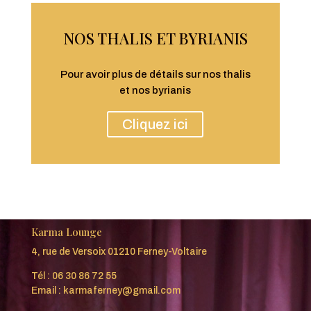
NOS THALIS ET BYRIANIS
Pour avoir plus de détails sur nos thalis
et nos byrianis
Cliquez ici
Karma Lounge
4, rue de Versoix 01210 Ferney-Voltaire
Tél :
06 30 86 72 55
Email :
karmaferney@gmail.com