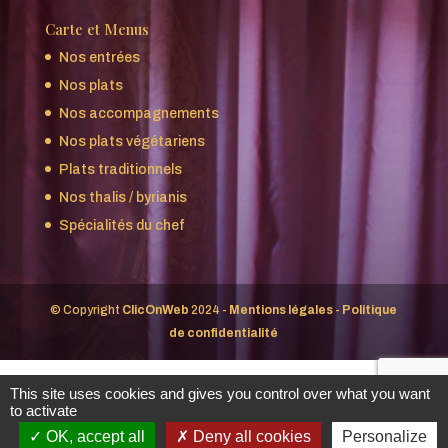
Carte et Menus
Nos entrées
Nos plats
Nos accompagnements
Nos plats végétariens
Plats traditionnels
Nos thalis / byrianis
Spécialités du chef
© Copyright
ClicOnWeb
2024 -
Mentions légales
-
Politique
de confidentialité
This site uses cookies and gives you control over what you want
to activate
OK, accept all
Deny all cookies
Personalize