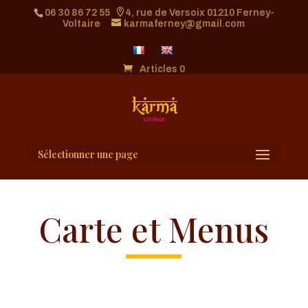
06 30 86 72 55
4, rue de Versoix 01210 Ferney-
Voltaire
karmaferney@gmail.com
Articles 0
Sélectionner une page
Carte et Menus