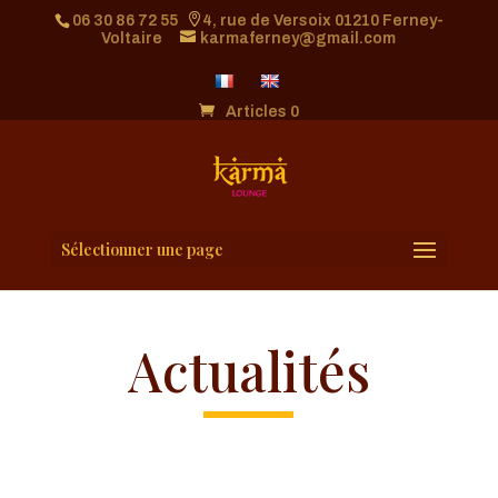
06 30 86 72 55
4, rue de Versoix 01210 Ferney-
Voltaire
karmaferney@gmail.com
Articles 0
Sélectionner une page
Actualités