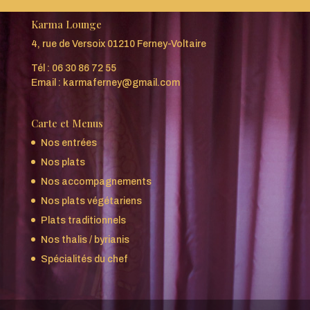
Karma Lounge
4, rue de Versoix 01210 Ferney-Voltaire
Tél :
06 30 86 72 55
Email :
karmaferney@gmail.com
Carte et Menus
Nos entrées
Nos plats
Nos accompagnements
Nos plats végétariens
Plats traditionnels
Nos thalis / byrianis
Spécialités du chef